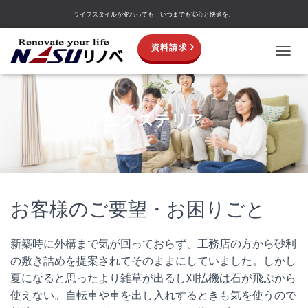
ライフスタイルが変わっても、いつまでも安心と快適を。
資料請求
TOGGL
エクステリア
お客様のご要望・お困りごと
新築時に外構まで気が回っておらず、工務店の方から砂利
の敷き詰めを提案されてそのままにしていました。しかし
夏になると思ったより雑草が出るし刈払機は石が飛ぶから
使えない。自転車や車を出し入れするときも気を使うので