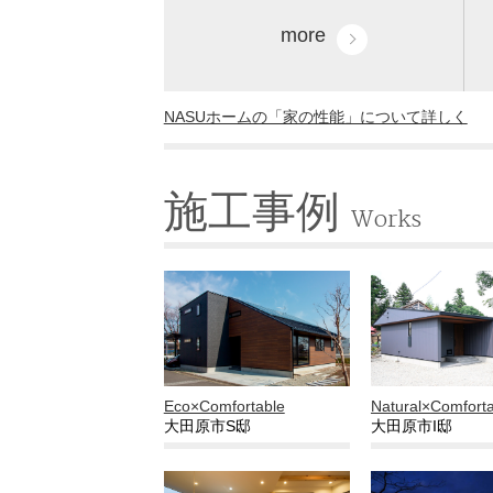
more
NASUホームの「家の性能」について詳しく
施工事例
Works
Eco×Comfortable
Natural×Comfort
大田原市S邸
大田原市I邸