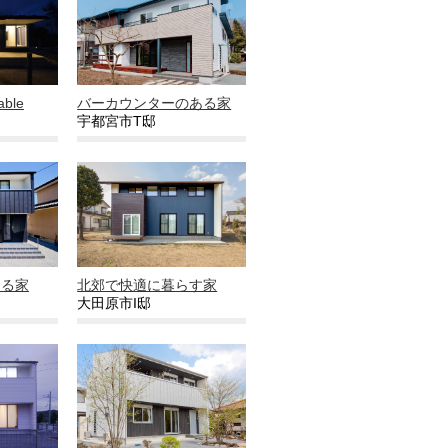
able
バーカウンターのある家
宇都宮市T邸
ある家
北郊で快適に暮らす家
大田原市I邸