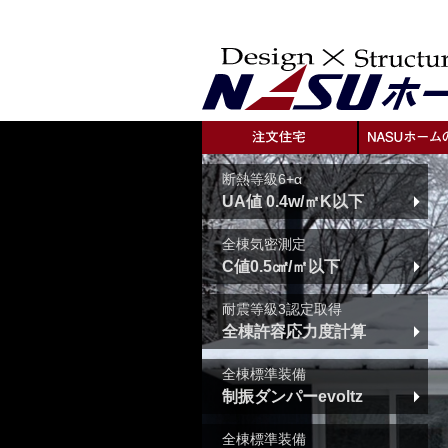
断熱等級6+α
UA値 0.4w/㎡K以下
全棟気密測定
C値0.5㎠/㎡以下
耐震等級3認定取得
全棟許容応力度計算
全棟標準装備
制振ダンパーevoltz
全棟標準装備