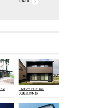
more
able
LifeBox PlusOne
大田原市N邸