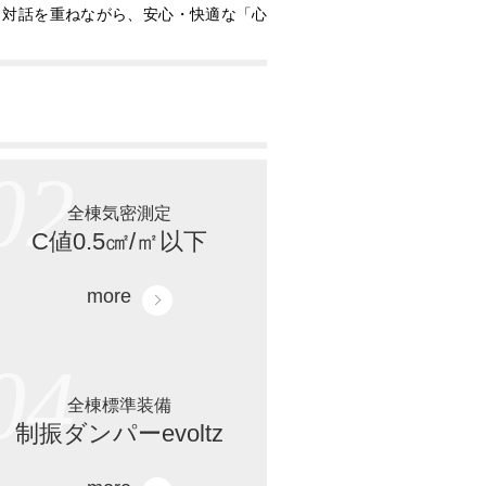
と対話を重ねながら、安心・快適な「心
02
全棟気密測定
C値0.5㎠/㎡以下
more
04
全棟標準装備
制振ダンパーevoltz