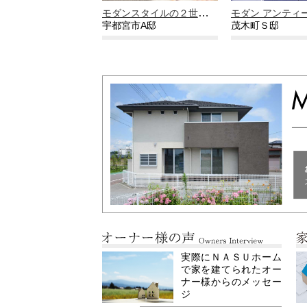
モダンスタイルの２世帯住宅という選択
モダン アンティ
宇都宮市A邸
茂木町Ｓ邸
実際にＮＡＳＵホーム
で家を建てられたオー
ナー様からのメッセー
ジ