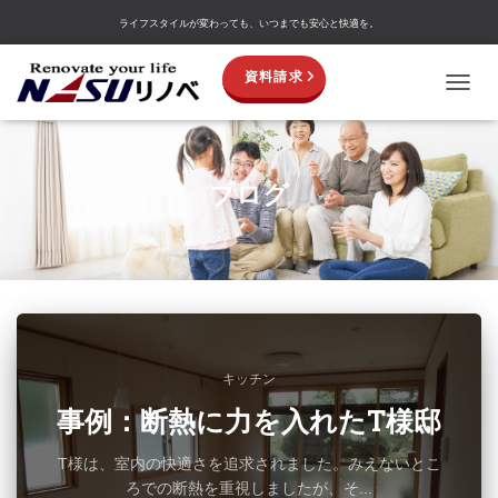
ライフスタイルが変わっても、いつまでも安心と快適を。
資料請求
TOGGL
ブログ
キッチン
事例：断熱に力を入れたT様邸
T様は、室内の快適さを追求されました。みえないとこ
ろでの断熱を重視しましたが、そ...