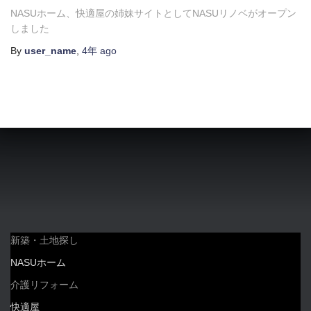
NASUホーム、快適屋の姉妹サイトとしてNASUリノベがオープン
しました
By
user_name
,
4年
ago
新築・土地探し
NASUホーム
介護リフォーム
快適屋