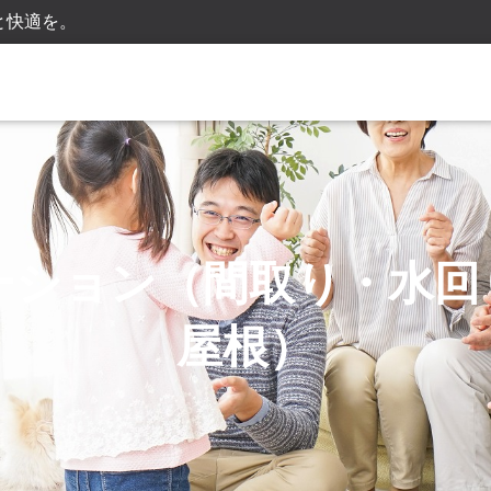
と快適を。
ーション（間取り・水回
屋根）