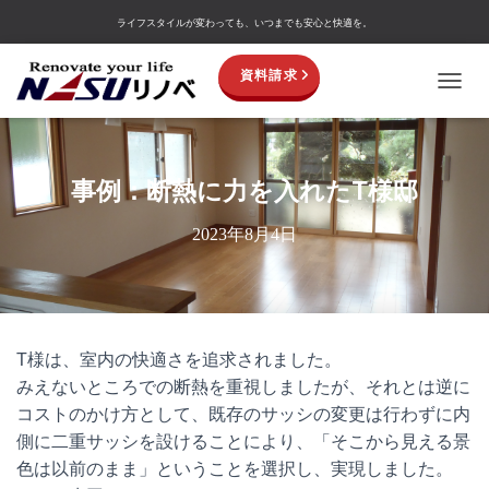
ライフスタイルが変わっても、いつまでも安心と快適を。
資料請求
TOGGL
事例：断熱に力を入れたT様邸
2023年8月4日
T様は、室内の快適さを追求されました。
みえないところでの断熱を重視しましたが、それとは逆に
コストのかけ方として、既存のサッシの変更は行わずに内
側に二重サッシを設けることにより、「そこから見える景
色は以前のまま」ということを選択し、実現しました。