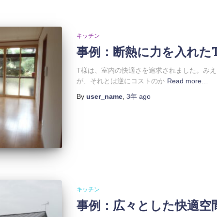
キッチン
事例：断熱に力を入れた
T様は、室内の快適さを追求されました。み
が、それとは逆にコストのか
Read more…
By
user_name
,
3年
ago
キッチン
事例：広々とした快適空