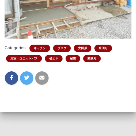
Categories:
キッチン
ブログ
大田原
水回り
浴室・ユニットバス
省エネ
耐震
間取り