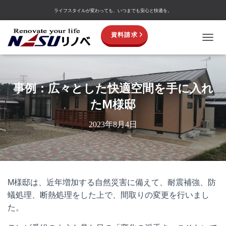
ライフスタイルが変わっても、いつまでも安心と快適を。
資料請求
TOGGL
事例：広々とした快適空間を手に入れ
たM様邸
2023年8月4日
M様邸は、近年増加する自然災害に備えて、耐震補強、防
蟻処理、断熱処理をした上で、間取りの変更を行いまし
た。