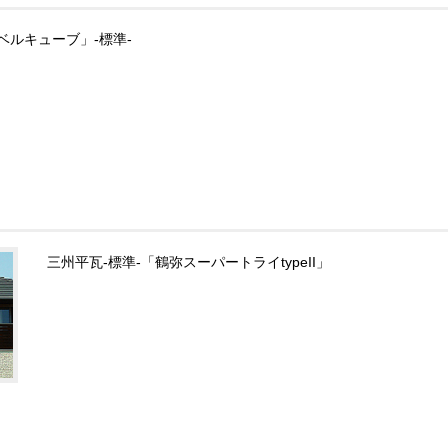
「ベルキューブ」-標準-
三州平瓦-標準-「鶴弥スーパートライtypeII」