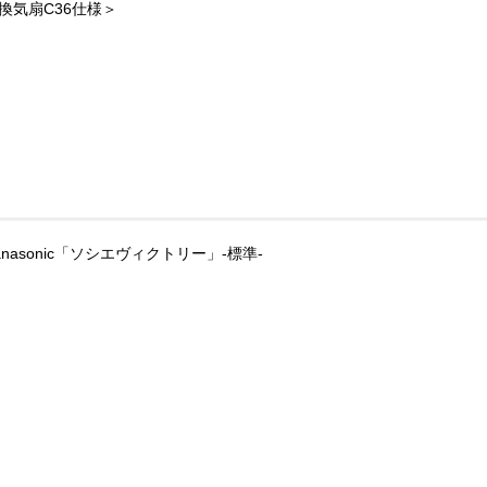
換気扇C36仕様＞
anasonic「ソシエヴィクトリー」-標準-