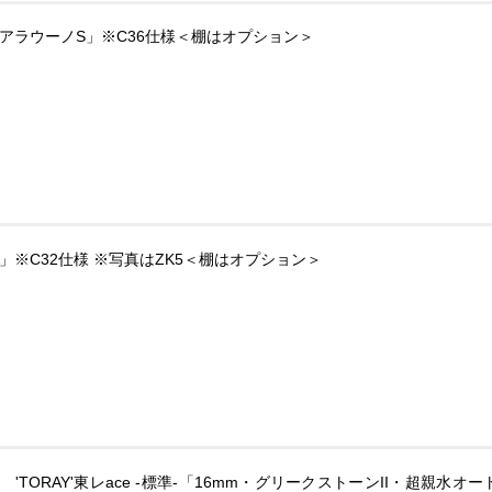
ic「アラウーノS」※C36仕様＜棚はオプション＞
K2」※C32仕様 ※写真はZK5＜棚はオプション＞
'TORAY'東レace -標準-「16mm・グリークストーンII・超親水オー