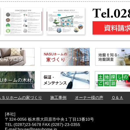
ＡＳＵホームの家づくり
施工事例
オーナー様の声
Ｑ＆Ａ
[本社]
〒324-0056 栃木県大田原市中央１丁目13番10号
TEL:(0287)23-5678 FAX:(0287)-23-0355
E-mail:house@nasuhome.jp