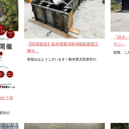
『好き
【現場進捗】栃木県那須町N様邸基礎工
ナン...
事中...
皆様、こ
皆様おはようございます！栃木県大田原市の
のか？木
原市の