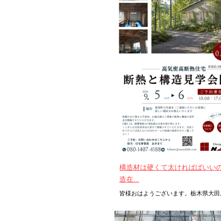
構造材は硬くて太ければばいい
造在...
皆様おはようございます。栃木県大田