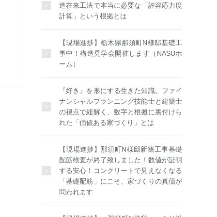
造在来工法で本当に必要な「許容応力度
計算」という根拠とは
【現場進捗】栃木県那須町N様邸基礎工
事中！構造見学会開催します（NASUホ
ーム）
『好き』を形にする生きた知識。ファイ
ナンシャルプランニング技能士と建築士
の視点で紐解く、数字と根拠に裏付けら
れた「価値ある家づくり」とは
【現場進捗】那須町N様邸新築工事基礎
配筋検査が終了致しました！数値が証明
する安心！コンクリートで見えなくなる
「基礎配筋」にこそ、家づくりの真価が
問われます