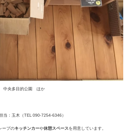
 中央多目的公園 ほか
木（TEL 090-7254-6346）
レープの
キッチンカー
や
休憩スペース
を用意しています。