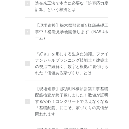
造在来工法で本当に必要な「許容応力度
計算」という根拠とは
【現場進捗】栃木県那須町N様邸基礎工
事中！構造見学会開催します（NASUホ
ーム）
『好き』を形にする生きた知識。ファイ
ナンシャルプランニング技能士と建築士
の視点で紐解く、数字と根拠に裏付けら
れた「価値ある家づくり」とは
【現場進捗】那須町N様邸新築工事基礎
配筋検査が終了致しました！数値が証明
する安心！コンクリートで見えなくなる
「基礎配筋」にこそ、家づくりの真価が
問われます