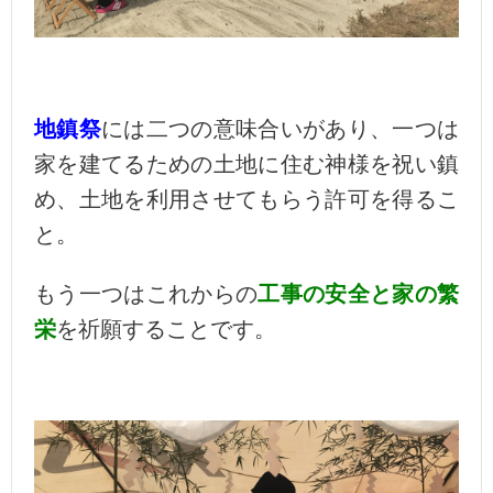
地鎮祭
には二つの意味合いがあり、一つは
家を建てるための
土地に住む神様を祝い鎮
め、土地を利用させてもらう許可を得るこ
と。
もう一つは
これからの
工事の安全と家の繁
栄
を祈願することです。