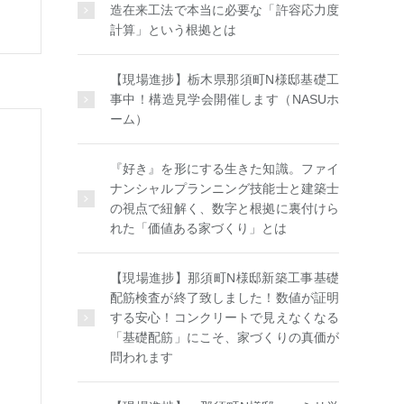
造在来工法で本当に必要な「許容応力度
計算」という根拠とは
【現場進捗】栃木県那須町N様邸基礎工
事中！構造見学会開催します（NASUホ
ーム）
『好き』を形にする生きた知識。ファイ
ナンシャルプランニング技能士と建築士
の視点で紐解く、数字と根拠に裏付けら
れた「価値ある家づくり」とは
【現場進捗】那須町N様邸新築工事基礎
配筋検査が終了致しました！数値が証明
する安心！コンクリートで見えなくなる
「基礎配筋」にこそ、家づくりの真価が
問われます