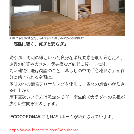
天井にも杉板材をあしらい明るく温かみのある雰囲気に。
「感性に響く、寛ぎと安らぎ」
光や風、周辺の緑といった良好な環境要素を取り込むため、
建具の位置や大きさ、天井高など細部に渡って検討。
高い建物性能は勿論のこと、暮らしの中で「心地良さ」が存
分に感じられる空間に。
床はカバの無垢フローリングを使用し、素材の風合いが活き
る仕上がり。
床下空調システムは乾燥を防ぎ、衛生的でカラダへの負担が
少ない空間を実現します。
IECOCORONAVI
にもNASUホームが紹介されています。
https://www.iecocoro.com/nasuhome