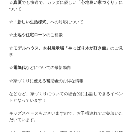
☆
真夏
でも快適で、カラダに優しい「
心地良い家づくり」
に
ついて
☆「
新しい生活様式」
への対応について
☆
土地
や
住宅ローン
のご相談
☆
モデルハウス、木材展示場「やっぱり木が好き館」
のご見
学
☆
電気代
などについての最新動向
☆家づくりに使える
補助金
のお得な情報
などなど、家づくりについての総合的にお話しできるイベン
トとなっています！
キッズスペースもございますので、お子様連れでご参加いた
だいています。