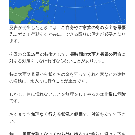
災害が発生したときには、
ご自身やご家族の身の安全を最優
先
に考えて行動すると共に、できる限りの備えが必要となり
ます。
今回の台風19号の特徴として、
長時間の大雨と暴風の両方
に
対する対策をしなければならないことがあります。
特に大雨や暴風から私たちの命を守ってくれる家などの建物
の点検は、念入りに行うことが重要です。
しかし、急に慣れないことを無理をしてやるのは
非常に危険
です。
あくまでも
無理なく行える状況と範囲
で、対策を立てて下さ
い。
特に、
風雨が強くなってから外に出る
のは絶対に避けて下さ