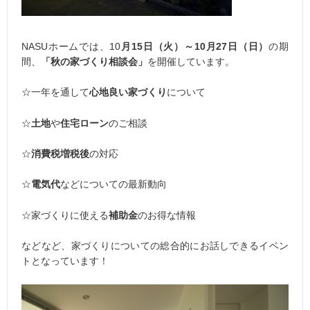
NASUホームでは、10
月15日（火）～10月27日（日）
の期
間、
「秋の家づくり相談会」
を開催しています。
☆一年を通して
心地良い家づくり
について
☆
土地
や
住宅ローン
のご相談
☆
消費税増税後
の対応
☆
電気代
などについての最新動向
☆家づくりに使える
補助金
のお得な情報
などなど、家づくりについての総合的にお話しできるイベン
トとなっています！