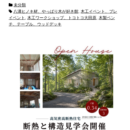
未分類
八溝ヒノキ材、やっぱり木が好き館
,
木工イベント、プレ
イベント
,
木工ワークショップ、トコトコ大田原
,
木製ベン
チ、テーブル、ウッドデッキ