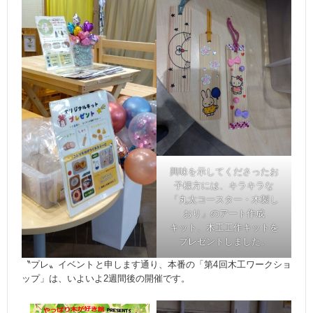
興味を示してくださったお
子様方には、キラキラな
「丸太コースター・木製し
おり」のアート作成
キット、木工工作キットを
プレゼントしました。
〝プレ〟イベントと申します通り、本番の「第4回木工ワークショ
ップ」は、いよいよ2週間後の開催です。