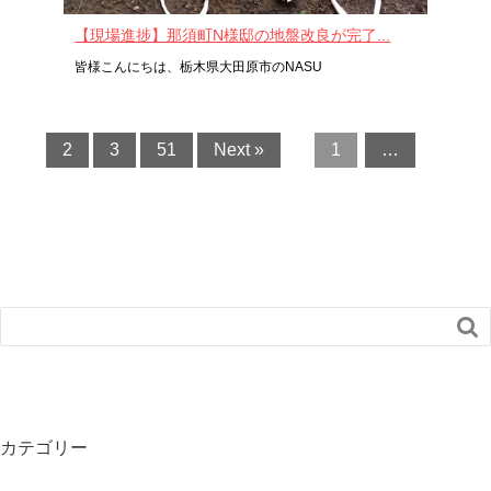
【現場進捗】那須町N様邸の地盤改良が完了...
皆様こんにちは、栃木県大田原市のNASU
2
3
51
Next »
1
…

カテゴリー