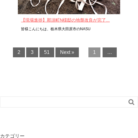
【現場進捗】那須町N様邸の地盤改良が完了...
皆様こんにちは、栃木県大田原市のNASU
2
3
51
Next »
1
…

カテゴリー