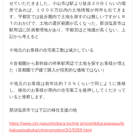
せていただきました。小山市は駅より徒歩２０分くらいの場
所であれば、１０００万以内の土地情報が何件も出てきま
す。宇都宮では徒歩圏内で土地を探すのは難しいですがＬＲ
Ｔのおかげで、土地の選択範囲が広くなった。那須塩原市は
駅周辺に区画整理地があり、宇都宮ほど地価が高くない。上
記から考えると
※地元のお客様の住宅着工数は減少している
※首都圏から新幹線の停車駅周辺で土地を探すお客様が増え
た（首都圏で戸建て購入が現実的な価格ではない）
※地元のお客様は前年比約７０％くらいで同じように推移
し、移住のお客様が県内の住宅着工を後押ししてくださって
いると推察します。
那須塩原市では下記の移住支援の他
https://www.city.nasushiobara.tochigi.jp/soshikikarasagasu/ki
kakuseisakuka/citypromotion/3/1/5359.html