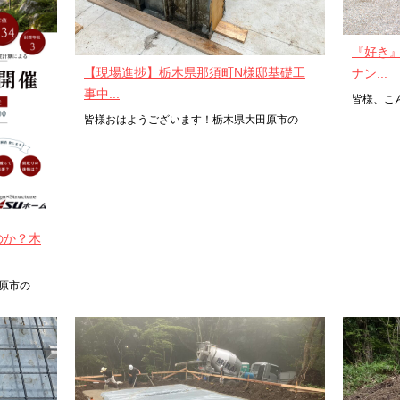
『好き
【現場進捗】栃木県那須町N様邸基礎工
ナン...
事中...
皆様、こ
皆様おはようございます！栃木県大田原市の
のか？木
原市の