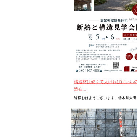
構造材は硬くて太ければばいい
造在...
皆様おはようございます。栃木県大田