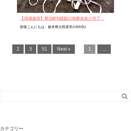
【現場進捗】那須町N様邸の地盤改良が完了...
皆様こんにちは、栃木県大田原市のNASU
2
3
51
Next »
1
…

カテゴリー