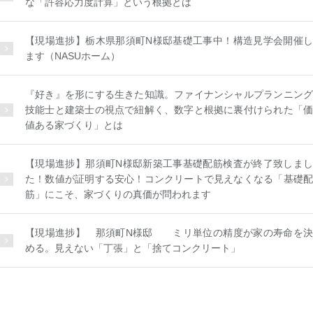
な「許容応力度計算」という根拠とは
【現場進捗】栃木県那須町N様邸基礎工事中！構造見学会開催し
ます（NASUホーム）
『好き』を形にする生きた知識。ファイナンシャルプランニング
技能士と建築士の視点で紐解く、数字と根拠に裏付けられた「価
値ある家づくり」とは
【現場進捗】那須町N様邸新築工事基礎配筋検査が終了致しまし
た！数値が証明する安心！コンクリートで見えなくなる「基礎配
筋」にこそ、家づくりの真価が問われます
【現場進捗】 那須町N様邸 ミリ単位の精度が家の寿命を決
める。見えない「丁張」と「捨てコンクリート」