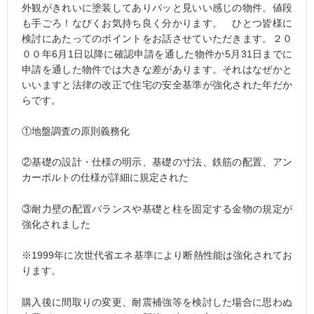
外観がきれいに塗装してありパッと見いい感じの物件。値段
も手ごろ！なびくお気持ち良く分かります。 ひとつ皆様に
検討にあたってのポイントをお話させていただきます。２０
００年6月1日以降に確認申請を通した物件か5月31日までに
申請を通した物件では大きな差があります。それはなぜかと
いいますと法律の改正で住宅の安全基準が強化された年だか
らです。
①地盤調査の原則義務化
②基礎の設計・仕様の明示、基礎の寸法、鉄筋の配置、アン
カーボルトの仕様が詳細に規定された
③耐力壁の配置バランスや基礎と柱を固定する金物の規定が
強化されました
※1999年に次世代省エネ基準により断熱性能は強化されてお
ります。
購入後に間取りの変更、耐震補強等を検討した場合に思わぬ